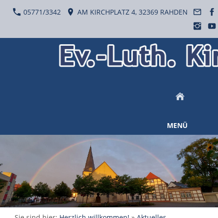
05771/3342
AM KIRCHPLATZ 4, 32369 RAHDEN
MENÜ
Sie sind hier:
Herzlich willkommen!
»
Aktuelles