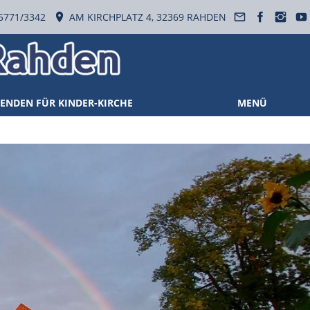
5771/3342
AM KIRCHPLATZ 4, 32369 RAHDEN
ENDEN FÜR KINDER-KIRCHE
MENÜ