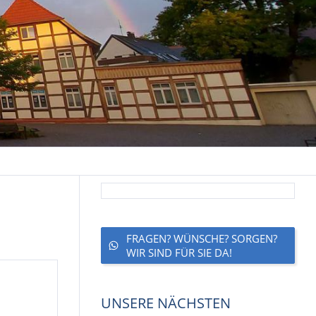
FRAGEN? WÜNSCHE? SORGEN?
WIR SIND FÜR SIE DA!
UNSERE NÄCHSTEN