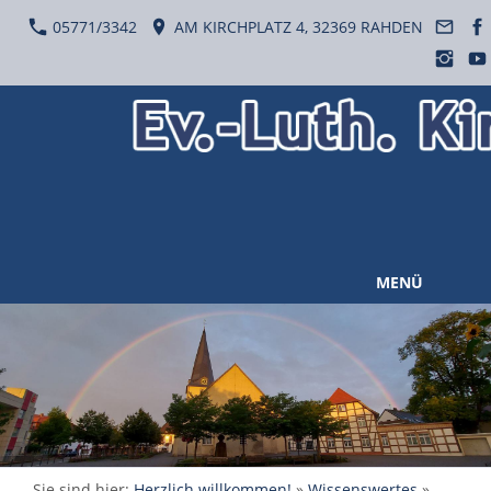
05771/3342
AM KIRCHPLATZ 4, 32369 RAHDEN
MENÜ
Sie sind hier:
Herzlich willkommen!
»
Wissenswertes
»