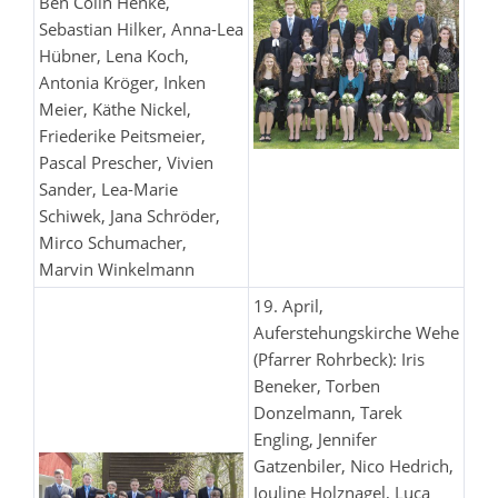
Ben Colin Henke,
Sebastian Hilker, Anna-Lea
Hübner, Lena Koch,
Antonia Kröger, Inken
Meier, Käthe Nickel,
Friederike Peitsmeier,
Pascal Prescher, Vivien
Sander, Lea-Marie
Schiwek, Jana Schröder,
Mirco Schumacher,
Marvin Winkelmann
19. April,
Auferstehungskirche Wehe
(Pfarrer Rohrbeck): Iris
Beneker, Torben
Donzelmann, Tarek
Engling, Jennifer
Gatzenbiler, Nico Hedrich,
Jouline Holznagel, Luca