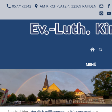
05771/3342
AM KIRCHPLATZ 4, 32369 RAHDEN
MENÜ
Sie sind hier:
Herzlich willkommen!
»
Wissenswertes
»