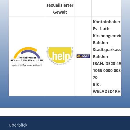
sexualisierter
Gewalt
Kontoinhaber:
Ev.-Luth.
Kirchengemeinde
Rahden
Stadtsparkasse
Rahden
IBAN: DE28 4905
1065 0000 0088
70
BIC:
WELADED1RHD
Überblick