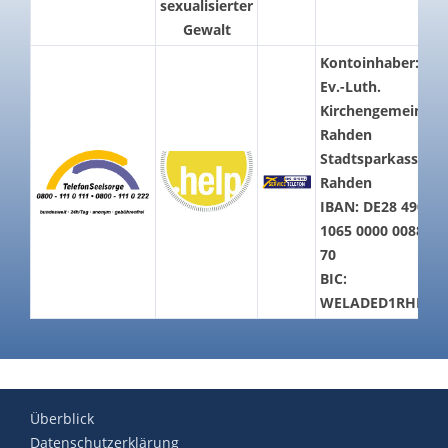
sexualisierter
Gewalt
Kontoinhaber:
Ev.-Luth.
Kirchengemeinde
Rahden
Stadtsparkasse
Rahden
IBAN: DE28 4905
1065 0000 0088
70
BIC:
WELADED1RHD
Überblick
Datenschutzerklärung