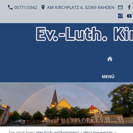
05771/3342
AM KIRCHPLATZ 4, 32369 RAHDEN
MENÜ
Sie sind hier:
Herzlich willkommen!
»
Wissenswertes
»