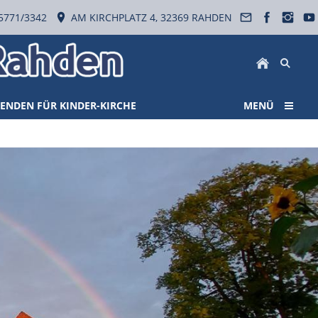
5771/3342
AM KIRCHPLATZ 4, 32369 RAHDEN
ENDEN FÜR KINDER-KIRCHE
MENÜ