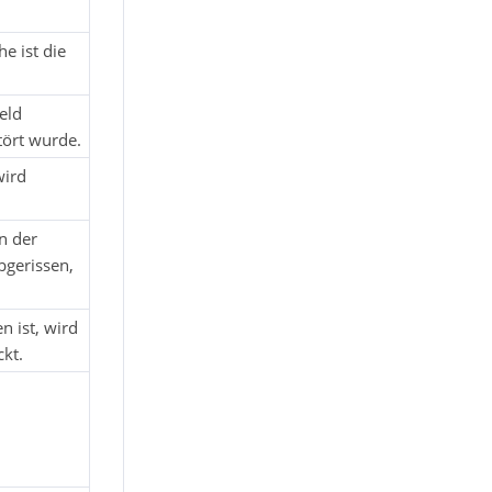
e ist die
eld
tört wurde.
wird
n der
bgerissen,
 ist, wird
kt.