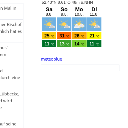
en Mal in
ner Bischof
lich hat es
anus"
esem
meteoblue
eit
durch eine
 Lübbecke,
d wird
e
uf seine