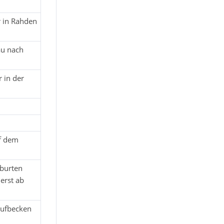
r in Rahden
au nach
 in der
uf dem
eburten
erst ab
Taufbecken