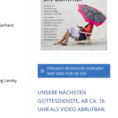
-Gerhard
FRAGEN? WÜNSCHE? SORGEN?
WIR SIND FÜR SIE DA!
ing Lansky
UNSERE NÄCHSTEN
GOTTESDIENSTE, AB CA. 16
UHR ALS VIDEO ABRUFBAR: