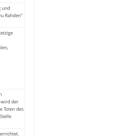
g und
 zu Rahden"
jetzige
len,
n
 wird der
e Toten des
Stelle
rrichtet.